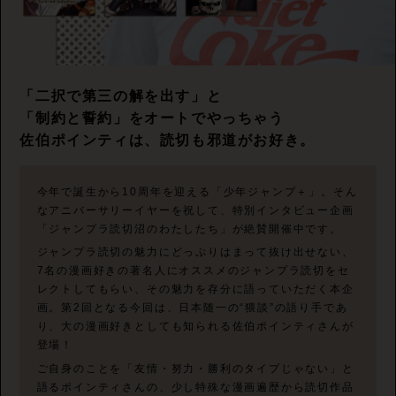
「二択で第三の解を出す」と
「制約と誓約」をオートでやっちゃう
佐伯ポインティは、読切も邪道がお好き。
今年で誕生から10周年を迎える「少年ジャンプ＋」。そん
なアニバーサリーイヤーを祝して、特別インタビュー企画
「ジャンプラ読切沼のわたしたち」が絶賛開催中です。
ジャンプラ読切の魅力にどっぷりはまって抜け出せない、
7名の漫画好きの著名人にオススメのジャンプラ読切をセ
レクトしてもらい、その魅力を存分に語っていただく本企
画。第2回となる今回は、日本随一の“猥談”の語り手であ
り、大の漫画好きとしても知られる佐伯ポインティさんが
登場！
ご自身のことを「友情・努力・勝利のタイプじゃない」と
語るポインティさんの、少し特殊な漫画遍歴から読切作品