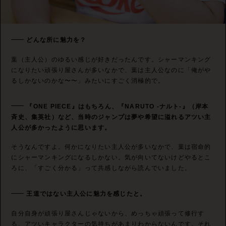
どんな所に魅力を？
葉（主人公）のゆるい感じが好きだったんです。シャーマンキング
になりたい頑張り屋さんが多いなかで、葉は主人公なのに「俺がや
るしかないのかな〜〜」みたいにすごく消極的で。
『ONE PIECE』はもちろん、『NARUTO -ナルト-』（岸本
斉史、集英社）など、当時のジャンプは夢や希望に溢れるアツい主
人公が多かったように思います。
そうなんですよ。何かになりたい主人公が多いなかで、葉は宿命的
にシャーマンキングになるしかない。気が向いてないけどやるとこ
ろに、「すごく分かる」って共感しながら読んでいました。
王道ではない主人公に魅力を感じたと。
自分自身が頑張り屋さんじゃないから、めっちゃ頑張って修行す
る、アツいキャラクターの気持ちがあまりわからないんです。それ