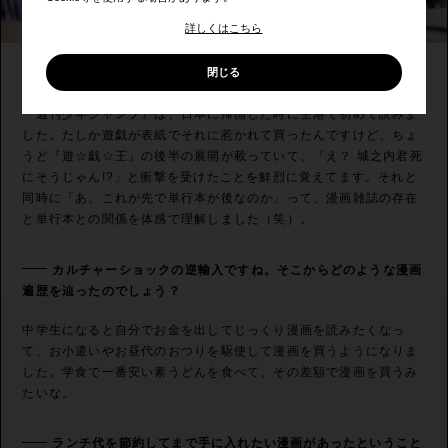
詳しくはこちら
閉じる
単行本がメインで『週刊少年ジャンプ』は通らず？
『週刊少年ジャンプ』は、日本に帰国した時に空港で初めて読みま
した。たしか遊戯が表紙でそれに惹かれて買ったんですけど、ちょ
うど『遊☆戯☆王』の後半の展開が載っていて、「え？ 城之内君死
にそうじゃん!?」と衝撃を受けたことを鮮烈に覚えてます。それと
同時に「あ、これが先で単行本が後なのか」って、漫画雑誌の存在
と単行本との関係を体感で理解しました（笑）。
カルチャーショックの逆輸入ですね。そこからどのような漫画
遍歴を辿ったのでしょう？
中学生になると自分でお金を出してじっくり漫画を読みたくなっ
て、お小遣いやお昼代のおつりを駆使して漫画を買うようになりま
した。学食で一番安い素うどんを食べて、その差額で漫画を買うみ
たいな。
ランチ代を節約してまで手に入れたい漫画があったということ