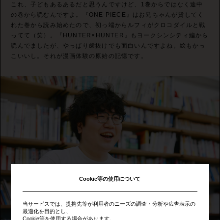
これ、子どもあるあるだと思うんですけど、1巻からではなく途中
の巻から読むんですよ。『ONE PIECE』はお兄ちゃんが貸してく
れた巻から読み始めたので、初っ端からルフィがクロコダイルと戦
ってて（笑）。『HUNTER×HUNTER』もヨークシンシティ編から
読んでましたが、やっぱり歯抜けでも面白いんですよね。絵もかっ
こいいし。それが漫画体験の原始の記憶です。
Cookie等の使用について
当サービスでは、提携先等が利用者のニーズの調査・分析や広告表示の
最適化を目的とし、
Cookie等を使用する場合があります。