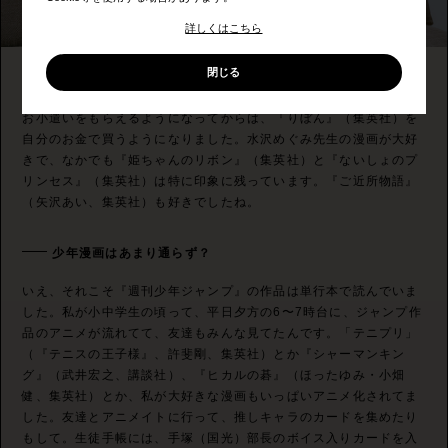
詳しくはこちら
閉じる
他にはどんな漫画を読んでましたか？
お小遣いをもらえるようになってからは、『りぼん』（集英社）を
自分のお金で買うようになりました。水沢めぐみ先生の漫画が大好
きで、なかでも『姫ちゃんのリボン』（集英社）と『ないしょのプ
リンセス』（集英社）は特に印象に残っています。『ご近所物語』
（矢沢あい、集英社）も好きでしたね。
少年漫画はあまり通らず？
いえ、それこそ『週刊少年ジャンプ』の作品は単行本で読んでいま
した。私が小中学生の頃って、平日夕方の6〜7時台に、ジャンプ作
品のアニメが流れてて、友達もみんな見てたんです。「テニプリ」
（『テニスの王子様』、許斐剛、集英社）とか『シャーマンキン
グ』（武井宏之、講談社）、『ヒカルの碁』（ほったゆみ・小畑
健、集英社）とか、私が大好きな漫画もいっぱいアニメ化されてま
した。友達とアニメイトに行って、推しキャラのカードを集めたり
もして。生徒手帳には、手塚（国光）部長のボイス入りカードを入