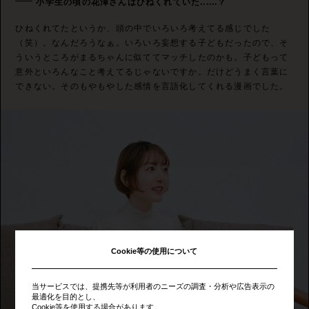
小学生の頃の花澤さんはひねくれていた......？
ひねくれてたというか、頭の中でいろいろ考えてる感じでした
（笑）。なんだろうなぁ。いろいろ妄想する子どもだったので、そ
ういうところがまるちゃんに似ててマッチしたのかも。子どもって
意外といろんなこと考えてるじゃないですか。だけどうまく言葉に
できない。そのもやもやした感情を言語化してくれる漫画でした。
Cookie等の使用について
当サービスでは、提携先等が利用者のニーズの調査・分析や広告表示の
最適化を目的とし、
Cookie等を使用する場合があります。