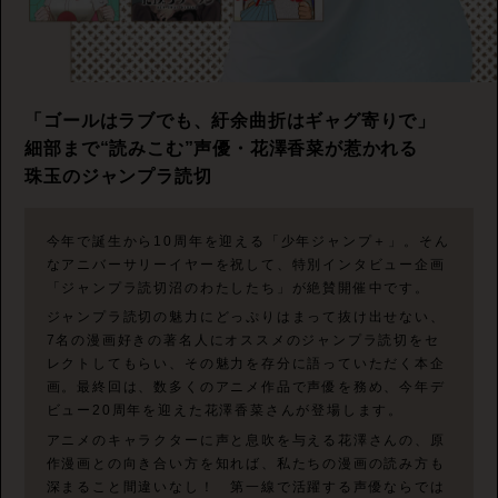
「ゴールはラブでも、紆余曲折はギャグ寄りで」
細部まで“読みこむ”声優・花澤香菜が惹かれる
珠玉のジャンプラ読切
今年で誕生から10周年を迎える「少年ジャンプ＋」。そん
なアニバーサリーイヤーを祝して、特別インタビュー企画
「ジャンプラ読切沼のわたしたち」が絶賛開催中です。
ジャンプラ読切の魅力にどっぷりはまって抜け出せない、
7名の漫画好きの著名人にオススメのジャンプラ読切をセ
レクトしてもらい、その魅力を存分に語っていただく本企
画。最終回は、数多くのアニメ作品で声優を務め、今年デ
ビュー20周年を迎えた花澤香菜さんが登場します。
アニメのキャラクターに声と息吹を与える花澤さんの、原
作漫画との向き合い方を知れば、私たちの漫画の読み方も
深まること間違いなし！ 第一線で活躍する声優ならでは