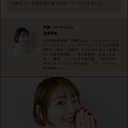
の視点で、読切作品の魅力も語っていただきました。
声優・アーティスト
花澤香菜
大沢事務所所属。声優のほか、ラジオパーソナリ
ティやナレーション、アーティストとしての音楽
活動など幅広く活躍中。主な出演作品は『鬼減の
刃』甘露寺蜜璃役、『青の祓魔師』杜山しえみ
役、「物語」シリーズ千石撫子役、『PSYCHO-
PASS サイコパス』常守朱役、『ザ・ファブル』
清水岬役など。