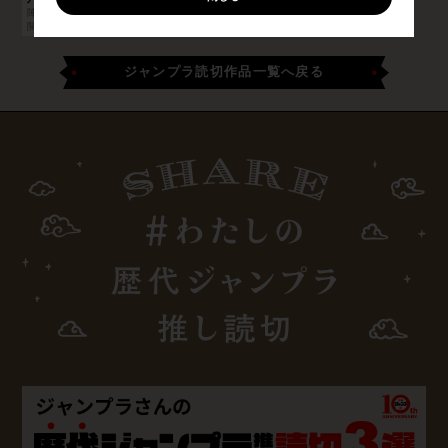
陣ノ内康暉
閲覧：
507,970
ジャンプラ読切作品一覧へ戻る