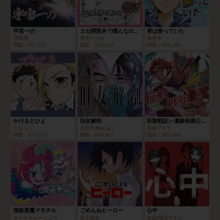
宇宙一の
エセ関西弁で喋んな/2023年11月期ブロンズルーキー賞
男は笑っていた
池間潮
善中いつき
永井青
閲覧：
297,711
閲覧：
187,328
閲覧：
935,256
かけるとひよ
旧友解剖
巨獣戦記～遺跡発掘公社録～
えもふう
八箇句屑|わぁー
高橋アキラ
閲覧：
420,231
閲覧：
689,315
閲覧：
265,664
強欲悪魔マモチル
ごめんねヒーロー
心中
タケオキュージュウ
田子創太
矢薙|増渕ウナム