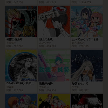
閲覧：
347,451
閲覧：
411,443
閲覧：
1,346,255
神獣に枷あり
頭上の金魚
たべてかくれてつまみみみ
谷崎修平
あいづサク
四方井ぬい
閲覧：
523,888
閲覧：
460,566
閲覧：
259,115
DEATH WISH／2023年10月期JUMP新世界漫画賞
動機不純勢
秒読まないで
深森象
大石浩二
空井むじ
閲覧：
126,591
閲覧：
480,934
閲覧：
629,322