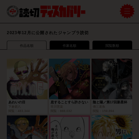
2023年12月に公開されたジャンプラ読切
作品名順
作家名順
閲覧数順
あわいの目
息することすら許さない
陰と陽／第17回新星杯
下倉碧八
市川苦楽
僧三老魚
閲覧：
483,344
閲覧：
888,032
閲覧：
159,894