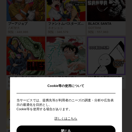
プーアジョブ
ファントムバスターズ／読切版
BLACK SANTA
八町智大
ネオショコ
GOTTANI
閲覧：
448,986
閲覧：
346,579
閲覧：
557,983
ヤンキータイムマシンBLUES
ラストアクアリウム
666番目の死神/2023年11月期ブロンズルーキー賞
林聖二
山うた
ジゃンプ
Cookie等の使用について
閲覧：
491,374
閲覧：
379,075
閲覧：
198,719
当サービスでは、提携先等が利用者のニーズの調査・分析や広告表
示の最適化を目的とし、
Cookie等を使用する場合があります。
詳しくはこちら
閉じる
六本角のハルカ