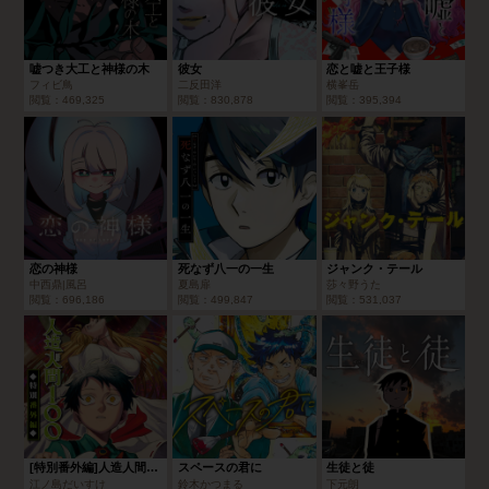
嘘つき大工と神様の木
彼女
恋と嘘と王子様
フィビ鳥
二反田洋
横峯岳
閲覧：
469,325
閲覧：
830,878
閲覧：
395,394
恋の神様
死なず八一の一生
ジャンク・テール
中西鼎|風呂
夏島扉
莎々野うた
閲覧：
696,186
閲覧：
499,847
閲覧：
531,037
[特別番外編]人造人間100
スペースの君に
生徒と徒
江ノ島だいすけ
鈴木かつまる
下元朗