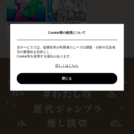
Lavi
LOOK!!／2023年9月期JUMP新世界漫画賞
ムラサキシミズ
璃優
Cookie等の使用について
閲覧：
461,471
閲覧：
105,098
ジャンプラ読切作品一覧へ戻る
当サービスでは、提携先等が利用者のニーズの調査・分析や広告表
示の最適化を目的とし、
Cookie等を使用する場合があります。
詳しくはこちら
閉じる