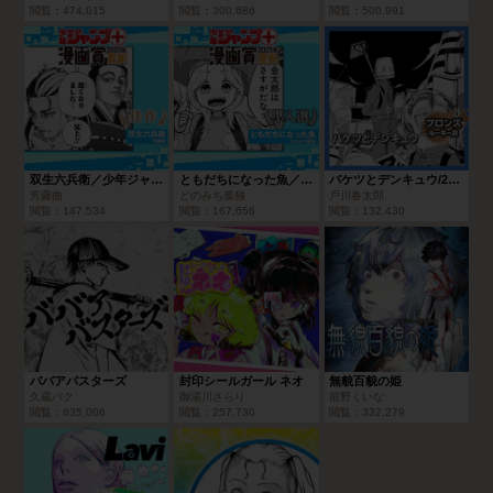
閲覧：
474,015
閲覧：
300,686
閲覧：
500,991
双生六兵衛／少年ジャンプ＋漫画賞2023年夏期
ともだちになった魚／少年ジャンプ＋漫画賞2023年夏期
バケツとデンキュウ/2023年10月期ブロンズルーキー賞
芳藤曲
どのみち孤独
戸川春太郎
閲覧：
147,534
閲覧：
167,656
閲覧：
132,430
ババアバスターズ
封印シールガール ネオ
無貌百貌の姫
久蔵バク
御湯川さらり
前野くいな
閲覧：
635,006
閲覧：
257,730
閲覧：
332,279