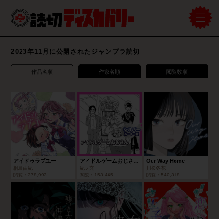
2023年11月に公開されたジャンプラ読切
作品名順
作家名順
閲覧数順
アイドゥラブユー
アイドルゲームおじさん/2023年10月期シルバールーキー賞
Our Way Home
桐島由紀
紀ノ充
川松冬花
閲覧：
378,993
閲覧：
153,465
閲覧：
540,318