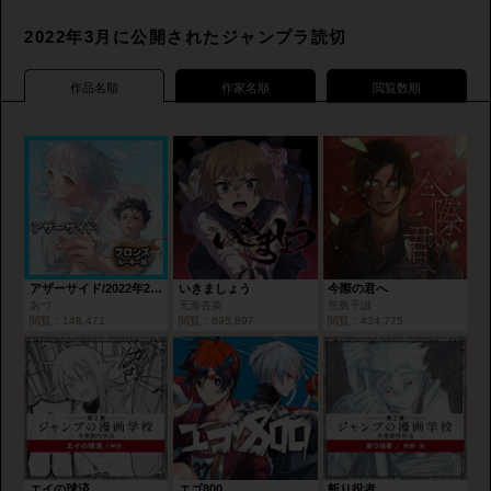
2022年3月に公開されたジャンプラ読切
作品名順
作家名順
閲覧数順
アザーサイド/2022年2月期ブロンズルーキー賞
いきましょう
今際の君へ
あづ
天海杏菜
笠島千誠
閲覧：
148,471
閲覧：
695,897
閲覧：
434,775
エイの球済
エゴ800
斬り役者