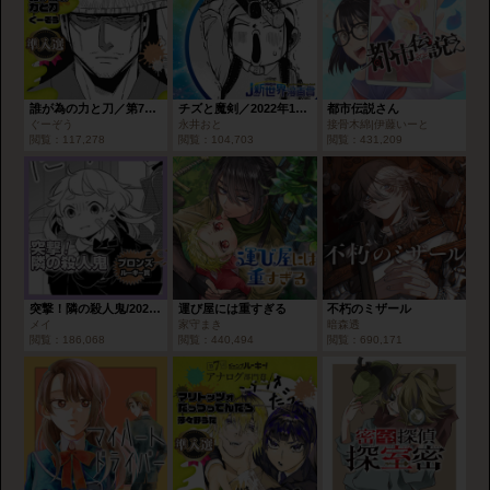
誰が為の力と刀／第7回 アナログ部門賞
チズと魔剣／2022年1月期JUMP新世界漫画賞
都市伝説さん
ぐーぞう
永井おと
接骨木綿|伊藤いーと
閲覧：
117,278
閲覧：
104,703
閲覧：
431,209
突撃！隣の殺人鬼/2022年2月期ブロンズルーキー賞
運び屋には重すぎる
不朽のミザール
メイ
家守まき
暗森透
閲覧：
186,068
閲覧：
440,494
閲覧：
690,171