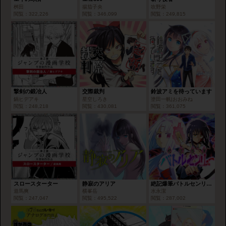
桝田
揚茄子央
吹野栄
閲覧：
322,226
閲覧：
346,099
閲覧：
249,815
撃剣の鍛冶人
交際裁判
鈴波アミを待っています
鍋ヒデアキ
星空しろき
塗田一帆|おおみね
閲覧：
248,218
閲覧：
430,081
閲覧：
361,075
スロースターター
静寂のアリア
絶記爆筆バトルセンリュー
遊馬爽
横峯岳
水永潔
閲覧：
247,047
閲覧：
495,522
閲覧：
287,002