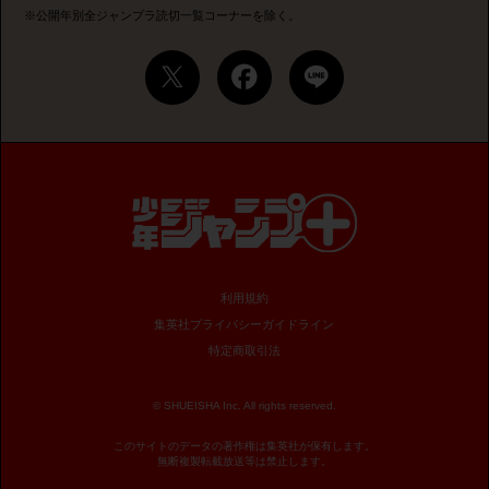
※公開年別全ジャンプラ読切一覧コーナーを除く。
利用規約
集英社プライバシーガイドライン
特定商取引法
© SHUEISHA Inc. All rights reserved.
このサイトのデータの著作権は集英社が保有します。
無断複製転載放送等は禁止します。