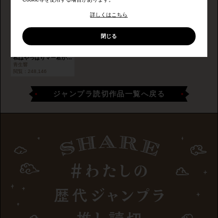
詳しくはこちら
閉じる
私はやっぱりマー君が好き
青生響
閲覧：
248,146
ジャンプラ読切作品一覧へ戻る