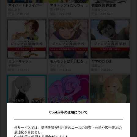
マイハートドライバー
マリトッツォだっつってんだろ／第7回 アナログ部門賞
密室探偵 探室密
幌山あき
莎々野うた
大塚ヨウコ
閲覧：
636,996
閲覧：
222,259
閲覧：
335,043
ミラーキャット
モルモットは千日紅を咲かすか？
ヤマのカミ様
子新唯一
ラットマン
塩園エン
閲覧：
232,602
閲覧：
284,414
閲覧：
204,240
Cookie等の使用について
結城くんのポニーテール/2022年2月期ブロンズルーキー賞
よるべない60デイズ
rain or shine
風谷レオナ
はくり
柚
閲覧：
213,302
閲覧：
750,812
閲覧：
608,822
当サービスでは、提携先等が利用者のニーズの調査・分析や広告表示の
最適化を目的とし、
Cookie等を使用する場合があります。