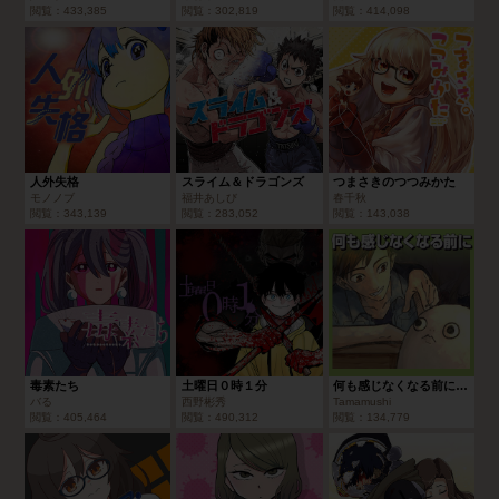
閲覧：
433,385
閲覧：
302,819
閲覧：
414,098
人外失格
スライム＆ドラゴンズ
つまさきのつつみかた
モノノブ
福井あしび
春千秋
閲覧：
343,139
閲覧：
283,052
閲覧：
143,038
毒素たち
土曜日０時１分
何も感じなくなる前に/2020年4月期ブロンズルーキー賞
バる
西野彬秀
Tamamushi
閲覧：
405,464
閲覧：
490,312
閲覧：
134,779