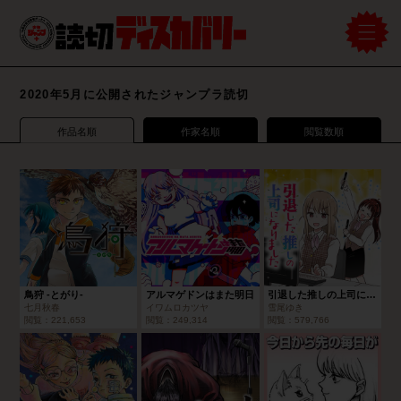
2020年5月に公開されたジャンプラ読切
作品名順
作家名順
閲覧数順
鳥狩 -とがり-
アルマゲドンはまた明日
引退した推しの上司になりました
七月秋春
イワムロカツヤ
雪尾ゆき
閲覧：
221,653
閲覧：
249,314
閲覧：
579,766