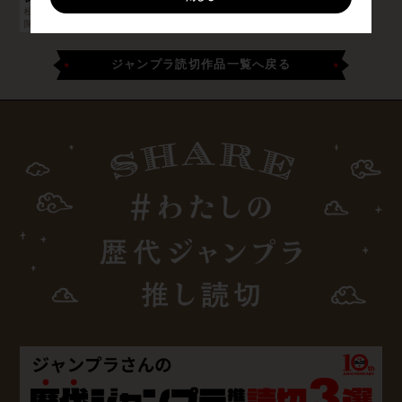
松井琳
はまやん
閲覧：
245,604
閲覧：
68,455
ジャンプラ読切作品一覧へ戻る