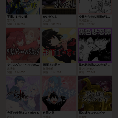
宇宙、レモン味
かいだんし
今日から先の毎日が/2020年4月期ブロンズルーキー賞
窓田究コ
大山田
穴河原あな
閲覧：
216,757
閲覧：
581,289
閲覧：
67,360
クリムゾン・ヘッジホッグ
形而上の君と
黒色悲恋譚/2020年4月期シルバールーキー賞
泉博士
飯野俊祐
甘いバケモノ
閲覧：
214,650
閲覧：
414,264
閲覧：
67,849
今宵の美脚はよく斬れる
佐田と路
死を纏うステルビヤ
芦垣丁
千村羊
冨田望