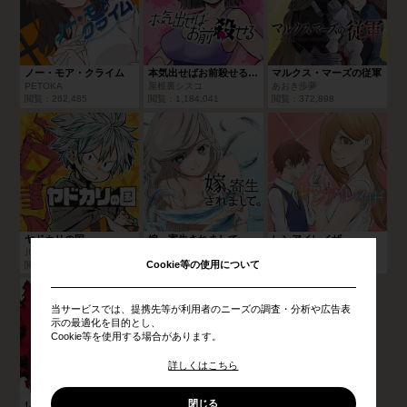
ノー・モア・クライム
本気出せばお前殺せる／読切版
マルクス・マーズの従軍
PETOKA
屋根裏シスコ
あおき歩夢
閲覧：
262,485
閲覧：
1,184,041
閲覧：
372,898
ヤドカリの国
嫁、寄生されまして。
レンアイレイザ
川口勇貴
ナガキペソペソ
渡邊亮|津上昌也
Cookie等の使用について
閲覧：
169,432
閲覧：
804,134
閲覧：
327,912
当サービスでは、提携先等が利用者のニーズの調査・分析や広告表
示の最適化を目的とし、
Cookie等を使用する場合があります。
詳しくはこちら
閉じる
レンブラント
LONG JUMP/2020年4月期ブロンズルーキー賞