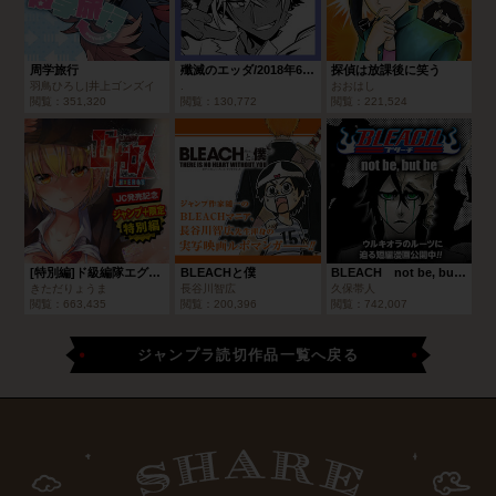
周学旅行
殲滅のエッダ/2018年6月期ブロンズルーキー賞
探偵は放課後に笑う
羽鳥ひろし|井上ゴンズイ
.
おおはし
閲覧：
351,320
閲覧：
130,772
閲覧：
221,524
[特別編]ド級編隊エグゼロス
BLEACHと僕
BLEACH not be, but be
きただりょうま
長谷川智広
久保帯人
閲覧：
663,435
閲覧：
200,396
閲覧：
742,007
ジャンプラ読切作品一覧へ戻る