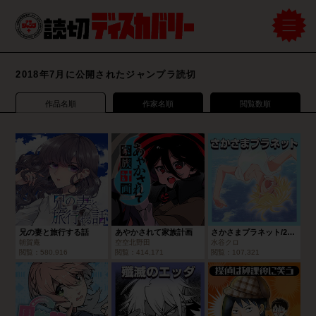
2018年7月に公開されたジャンプラ読切
作品名順
作家名順
閲覧数順
兄の妻と旅行する話
あやかされて家族計画
さかさまプラネット/2018年6月期ブロンズルーキー賞
朝賀庵
空空北野田
水谷クロ
閲覧：
580,916
閲覧：
414,171
閲覧：
107,321