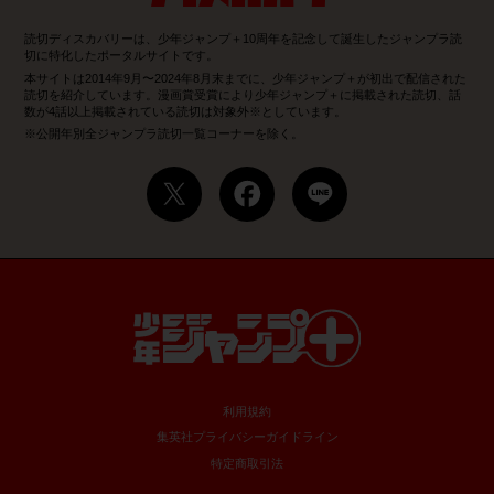
読切ディスカバリーは、少年ジャンプ＋10周年を記念して誕生したジャンプラ読
切に特化したポータルサイトです。
本サイトは2014年9月〜2024年8月末までに、少年ジャンプ＋が初出で配信された
読切を紹介しています。漫画賞受賞により少年ジャンプ＋に掲載された読切、話
数が4話以上掲載されている読切は対象外※としています。
※公開年別全ジャンプラ読切一覧コーナーを除く。
利用規約
集英社プライバシーガイドライン
特定商取引法