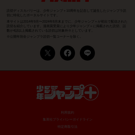
読切ディスカバリーは、少年ジャンプ＋10周年を記念して誕生したジャンプラ読
切に特化したポータルサイトです。
本サイトは2014年9月〜2024年8月末までに、少年ジャンプ＋が初出で配信された
読切を紹介しています。漫画賞受賞により少年ジャンプ＋に掲載された読切、話
数が4話以上掲載されている読切は対象外※としています。
※公開年別全ジャンプラ読切一覧コーナーを除く。
利用規約
集英社プライバシーガイドライン
特定商取引法