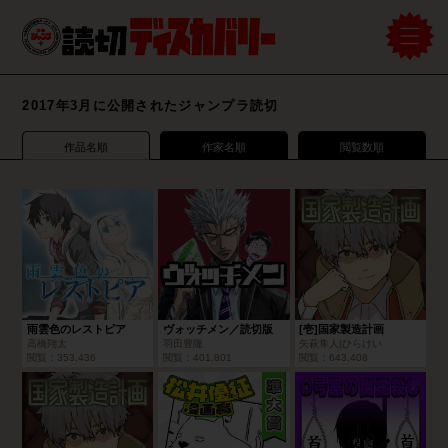
2017年3月に公開されたジャンプラ読切
作品名順
作家名順
閲覧数順
雨雲色のレストピア
ヴォッチメン／読切版
[壱]国家製造計画
高橋翔太
羽田豊隆
矢萩隼人|ひらけい
閲覧：
353,436
閲覧：
401,801
閲覧：
643,408