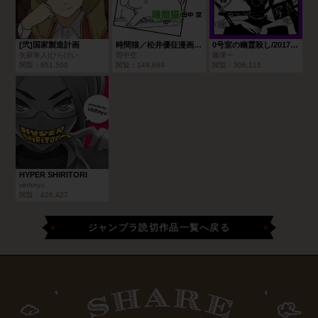
[弐]国家製造計画
時間猫／松井優征漫画賞 準大賞
0号室の幽霊殺し/2017年2月期ブロンズルーキー賞
矢萩隼人|ひらけい
田中空
藤津一
閲覧：
651,500
閲覧：
149,689
閲覧：
306,115
HYPER SHIRITORI
vinhnyu
閲覧：
426,427
ジャンプラ読切作品一覧へ戻る