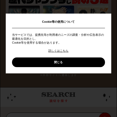
Cookie等の使用について
当サービスでは、提携先等が利用者のニーズの調査・分析や広告表示の
最適化を目的とし、
Cookie等を使用する場合があります。
歴代のジャンプラ読切から、
あなたのベスト3を選んで投稿しよう！
詳しくはこちら
閉じる
ベスト3を選ぶ
※外部サイトへ遷移します