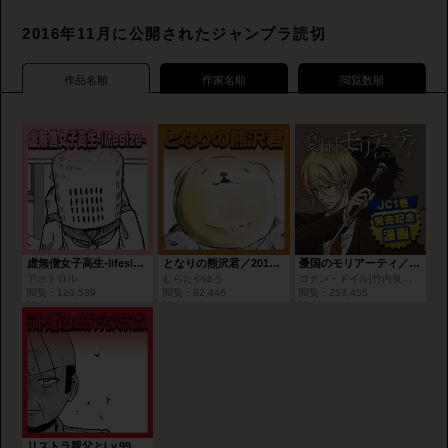
2016年11月に公開されたジャンプラ読切
作品名順
作家名順
閲覧数順
虚無僧女子高生-lifesize-／2016年10月期ブロンズルーキー賞
となりの熊沢君／2016年10月期ブロンズルーキー賞
憂国のモリアーティ／JC1巻発売記念漫画
アホトロル
むらたやゆう
コナン・ドイル|竹内良輔|三好輝
閲覧：
120,539
閲覧：
92,446
閲覧：
253,455
リストラ親父とLv.99ダンジョンのラスボス／2016年10月期ブロンズルーキー賞