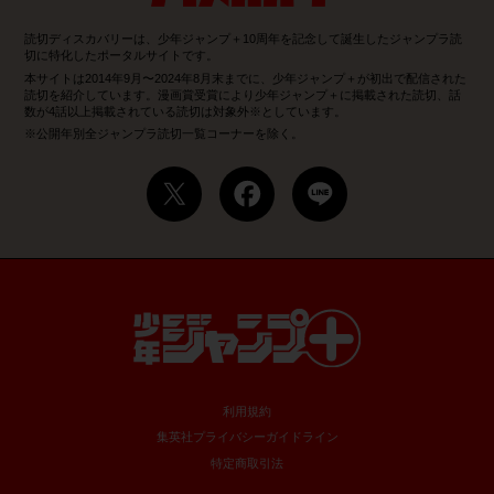
読切ディスカバリーは、少年ジャンプ＋10周年を記念して誕生したジャンプラ読
切に特化したポータルサイトです。
本サイトは2014年9月〜2024年8月末までに、少年ジャンプ＋が初出で配信された
読切を紹介しています。漫画賞受賞により少年ジャンプ＋に掲載された読切、話
数が4話以上掲載されている読切は対象外※としています。
※公開年別全ジャンプラ読切一覧コーナーを除く。
利用規約
集英社プライバシーガイドライン
特定商取引法