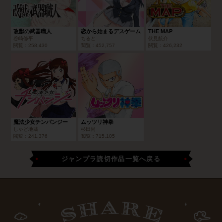
改獣の武器職人
恋から始まるデスゲーム
THE MAP
谷崎修平
ちると
伏見航介
閲覧：
258,430
閲覧：
452,757
閲覧：
426,232
魔法少女チンパンジー
ムッツリ神拳
しゃど地蔵
杉田尚
閲覧：
241,376
閲覧：
715,105
ジャンプラ読切作品一覧へ戻る