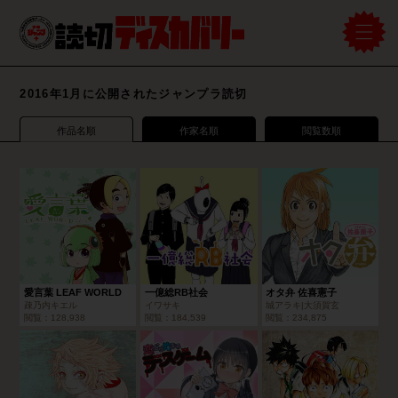
2016年1月に公開されたジャンプラ読切
作品名順
作家名順
閲覧数順
愛言葉 LEAF WORLD
一億総RB社会
オタ弁 佐喜憲子
疎乃内キエル
イワサキ
城アラキ|大須賀玄
閲覧：
128,938
閲覧：
184,539
閲覧：
234,875