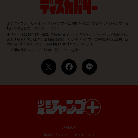
読切ディスカバリーは、少年ジャンプ＋10周年を記念して誕生したジャンプラ読
切に特化したポータルサイトです。
本サイトは2014年9月〜2024年8月末までに、少年ジャンプ＋が初出で配信された
読切を紹介しています。漫画賞受賞により少年ジャンプ＋に掲載された読切、話
数が4話以上掲載されている読切は対象外※としています。
※公開年別全ジャンプラ読切一覧コーナーを除く。
利用規約
集英社プライバシーガイドライン