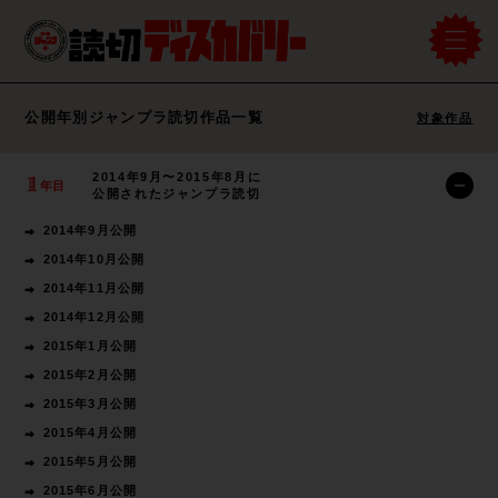
公開年別ジャンプラ読切作品一覧
対象作品
2014年9月〜2015年8月に
1
年目
公開されたジャンプラ読切
2014年9月公開
2014年10月公開
2014年11月公開
2014年12月公開
2015年1月公開
2015年2月公開
2015年3月公開
2015年4月公開
2015年5月公開
2015年6月公開