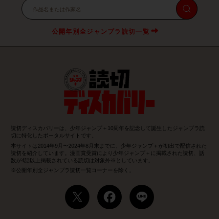
公開年別全ジャンプラ読切一覧
読切ディスカバリーは、少年ジャンプ＋10周年を記念して誕生したジャンプラ読
切に特化したポータルサイトです。
本サイトは2014年9月〜2024年8月末までに、少年ジャンプ＋が初出で配信された
読切を紹介しています。漫画賞受賞により少年ジャンプ＋に掲載された読切、話
数が4話以上掲載されている読切は対象外※としています。
※公開年別全ジャンプラ読切一覧コーナーを除く。